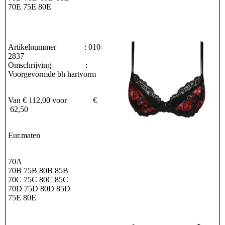
70E 75E 80E
Artikelnummer : 010-
2837
Omschrijving :
Voorgevormde bh hartvorm
Van € 112,00 voor €
62,50
Eur.maten
70A
70B 75B 80B 85B
70C 75C 80C 85C
70D 75D 80D 85D
75E 80E