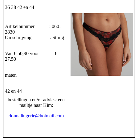
36 38 42 en 44
Artikelnummer : 060-
2830
Omschrijving : String
Van € 50,90 voor €
27,50
maten
42 en 44
bestellingen en/of advies: een
mailtje naar Kim:
donnalingerie@hotmail.com