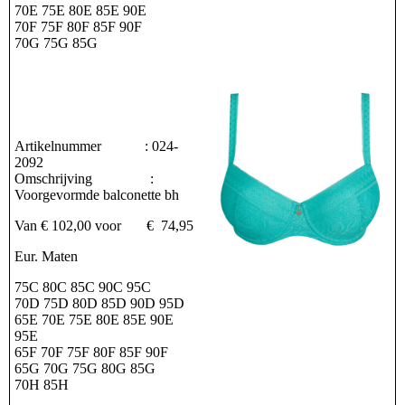
70E 75E 80E 85E 90E
70F 75F 80F 85F 90F
70G 75G 85G
Artikelnummer : 024-
2092
Omschrijving :
Voorgevormde balconette bh
Van € 102,00 voor € 74,95
Eur. Maten
75C 80C 85C 90C 95C
70D 75D 80D 85D 90D 95D
65E 70E 75E 80E 85E 90E
95E
65F 70F 75F 80F 85F 90F
65G 70G 75G 80G 85G
70H 85H