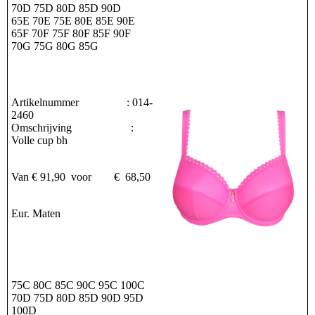
70D 75D 80D 85D 90D
65E 70E 75E 80E 85E 90E
65F 70F 75F 80F 85F 90F
70G 75G 80G 85G
Artikelnummer : 014-
2460
Omschrijving :
Volle cup bh
Van € 91,90 voor € 68,50
Eur. Maten
75C 80C 85C 90C 95C 100C
70D 75D 80D 85D 90D 95D
100D