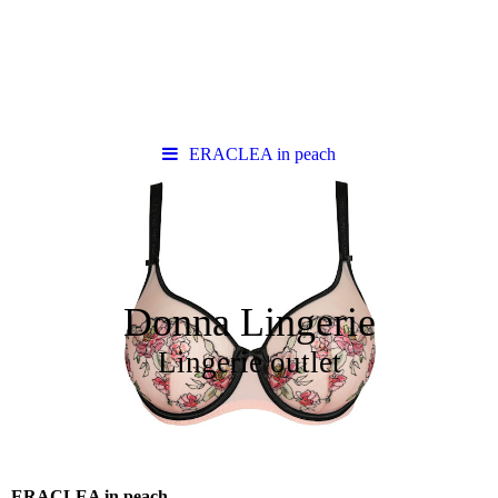
ERACLEA in peach
Donna Lingerie
Lingerie outlet
ERACLEA in peach