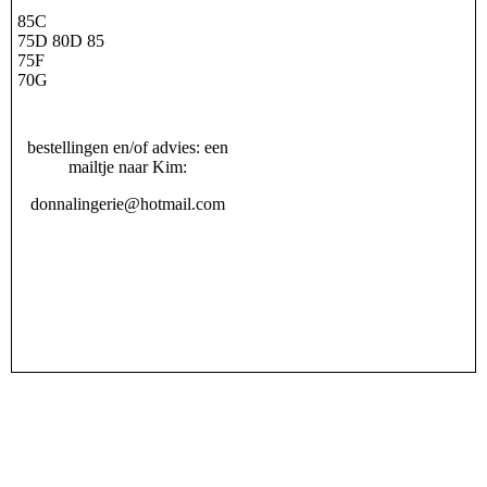
85C
75D 80D 85
75F
70G
bestellingen en/of advies: een
mailtje naar Kim:
donnalingerie@hotmail.com