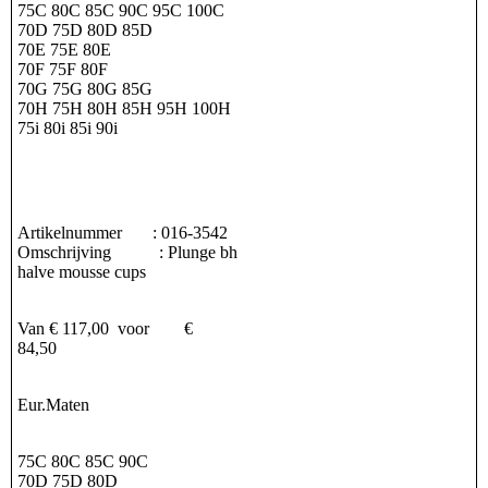
75C 80C 85C 90C 95C 100C
70D 75D 80D 85D
70E 75E 80E
70F 75F 80F
70G 75G 80G 85G
70H 75H 80H 85H 95H 100H
75i 80i 85i 90i
Artikelnummer : 016-3542
Omschrijving : Plunge bh
halve mousse cups
Van € 117,00 voor €
84,50
Eur.Maten
75C 80C 85C 90C
70D 75D 80D