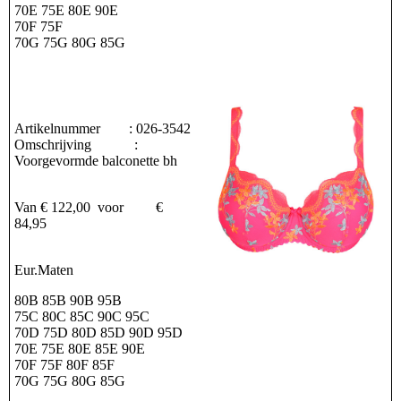
70E 75E 80E 90E
70F 75F
70G 75G 80G 85G
Artikelnummer : 026-3542
Omschrijving :
Voorgevormde balconette bh
Van € 122,00 voor €
84,95
Eur.Maten
80B 85B 90B 95B
75C 80C 85C 90C 95C
70D 75D 80D 85D 90D 95D
70E 75E 80E 85E 90E
70F 75F 80F 85F
70G 75G 80G 85G