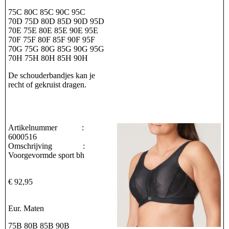
75C 80C 85C 90C 95C
70D 75D 80D 85D 90D 95D
70E 75E 80E 85E 90E 95E
70F 75F 80F 85F 90F 95F
70G 75G 80G 85G 90G 95G
70H 75H 80H 85H 90H
De schouderbandjes kan je
recht of gekruist dragen.
Artikelnummer :
6000516
Omschrijving :
Voorgevormde sport bh
€ 92,95
Eur. Maten
75B 80B 85B 90B