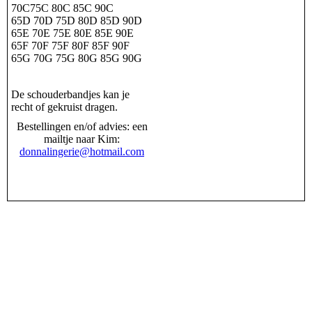
70C75C 80C 85C 90C
65D 70D 75D 80D 85D 90D
65E 70E 75E 80E 85E 90E
65F 70F 75F 80F 85F 90F
65G 70G 75G 80G 85G 90G
De schouderbandjes kan je
recht of gekruist dragen.
Bestellingen en/of advies: een
mailtje naar Kim:
donnalingerie@hotmail.com