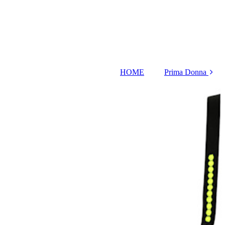
HOME
Prima Donna
Springdale in bla
rose
Deauville in blu
Deauville in mil
blue
Monterrey in
denimblue
Shimla in Black
Manali in black
leopard