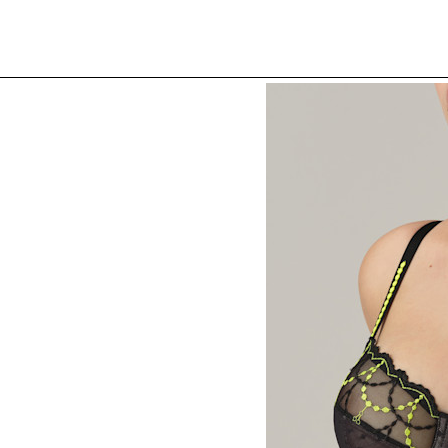
k
Jhana in red
Avero in mint
ch
Junoo in green
k
Sancha in black
Yoly in green
Colima in black
en
Jane in amethist
ne
Lisbeth in viva la vida
ow
Avero in sand
Avero in blue
Melipha in dark pink
Melipha in green