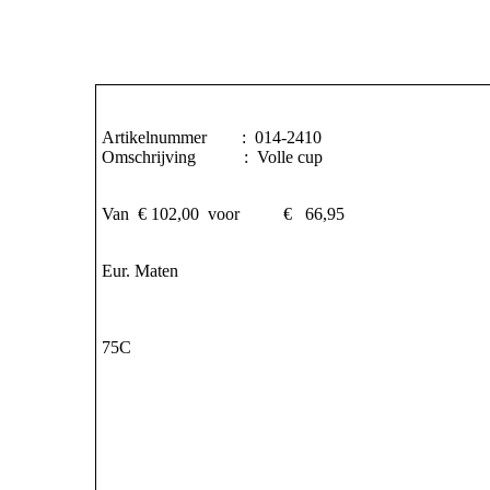
Gallipoli in blac
Satin in brown
ERACLEA in pea
Cala Luna in pin
Artikelnummer : 014-2410
Omschrijving : Volle cup
Lenca in blue
Novaro in ivory
Van € 102,00 voor € 66,95
Springdale in gre
Eur. Maten
Malba in aubergi
Mohala in shad
75C