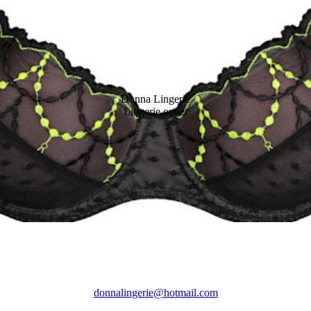
ia
Manyla in red
Rupi in mojito
im
Manyla in violet
Angelou in melon
ia
Noemy in fuchsia
Vennera in pink
Donna Lingerie
ink
Selyna in red
Maldives in black
Lingerie outlet
Lizelot in white
Tepito in black neon
Lizelot in green
Zipolite in black
k
Selyna in rose
Chen in white
ge
Odilly in blue
ana
Aven in powder rose
e
Avero tiny in blossom
donnalingerie@hotmail.com