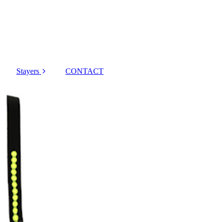
Stayers
CONTACT
Tom
Avero
Deauville
Madison
Jane
Louie
Figuras
The Game