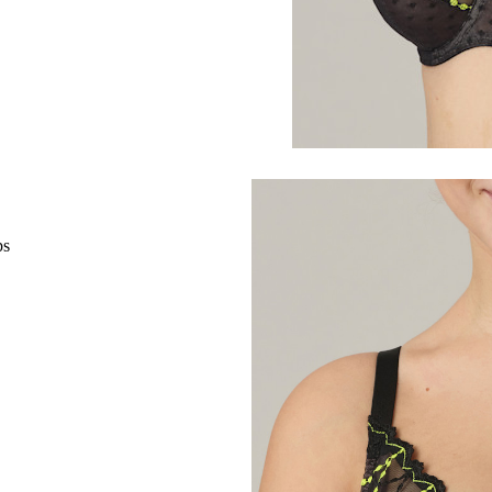
Ayama in fruit
Jhana in white
Jhana in black
Yoly in neon white
Sydny in black
Georgia in purple
ps
Adelade in dusk
Vita in rose