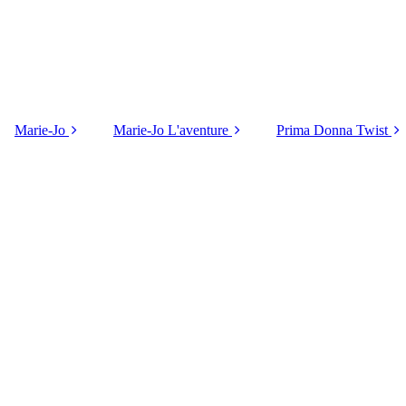
Marie-Jo
Marie-Jo L'aventure
Prima Donna Twist
ck
Melipha in blue
Tom in sweet haze
Nako in Black
Jadei in dark green
Tom in Smiley
Badala in pink
e
Loish in dark purple
Tom in pink
Knokke in blue
ky
Loish in pink
Jereme in blue
Vivgirl in flashy pink
Jadei in pink
Jereme in pink
Mauna in blue
Etoile in hot pink
Palermo in blue green
Aven in black
Glass beach in pink
Musea in blue
Rupi in orange