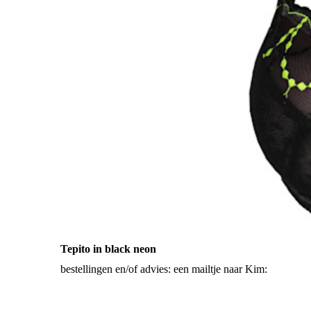
Devdaha in Fuchs
Prima Donna Sw
Madison in fuchs
Montara in fluor p
Montara in pink
Montara in red
Montara in blac
Sophora in blue
Sophora in oran
Tepito in black neon
Devdaha in tropic
bestellingen en/of advies: een mailtje naar Kim:
Devdaha in blu