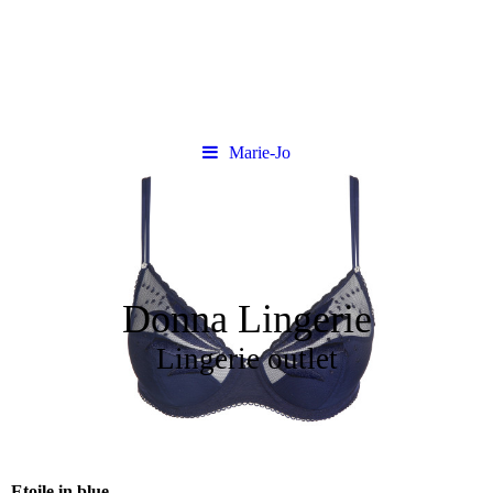
Marie-Jo
Donna Lingerie
Lingerie outlet
Etoile in blue