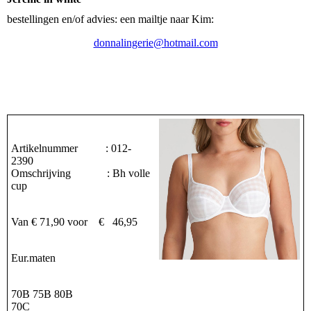
bestellingen en/of advies: een mailtje naar Kim:
donnalingerie@hotmail.com
Artikelnummer : 012-
2390
Omschrijving : Bh volle
cup
Van € 71,90 voor € 46,95
Eur.maten
70B 75B 80B
70C