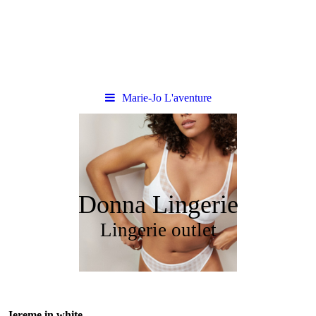
Marie-Jo L'aventure
Donna Lingerie
Lingerie outlet
Jereme in white